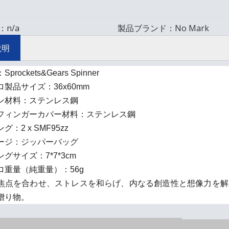
：
n/a
製品ブランド：
No Mark
説明
prockets&Gears Spinner
製品サイズ：36x60mm
ン材料：ステンレス鋼
フィンガーカバー材料：ステンレス鋼
グ：2 x SMF95zz
ージ：ジッパーバッグ
グサイズ：7*7*3cm
ロ重量（純重量）：56g
焦点を合わせ、ストレスを和らげ、内なる創造性と想像力を解
贈り物。