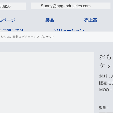
Sunny@npg-industries.com
83850
ムページ
製品
売上高
ちに関しては
ソリューション
おもちゃの産業ログチェーンスプロケット
タクト
おも
ケッ
材料：
販売モ
MOQ：1
数量：