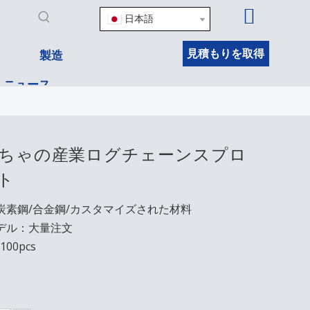
日本語
見積もりを取得
製造
ニュース
ちゃの産業ログチェーンスプロ
ト
炭素鋼/合金鋼/カスタマイズされた材料
デル：大量注文
00pcs