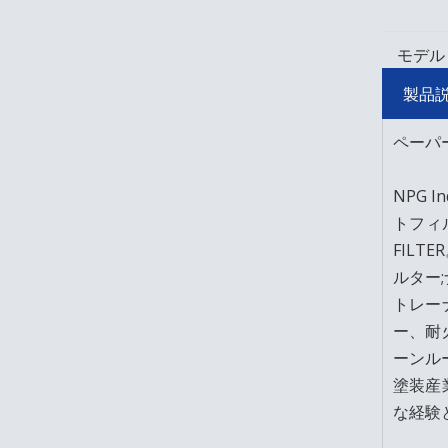
モデル
製品
ペーパ
NPG
トフィ
FIL
ルター
トレー
ー、耐
ーンル
塗装産
な経験