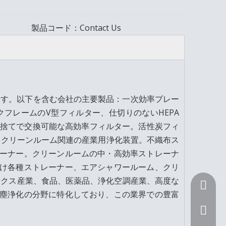
製品コード：
Contact Us
しています。以下を含む会社の主要製品：一次効率プレー
フレームのV型フィルター、仕切りのないHEPA
使い捨てで交換可能な高効率フィルター。活性炭フィ
、クリーンルーム関連の産業用浄化装置。不織布ス
ーナー。クリーンルームの中・高効率ストレーナ
け各種ストレーナー、エアシャワールーム、クリ
ニクス産業、食品、医薬品、浄化空調産業、高度な
+ 86 15
塵浄化の分野に特化しており、この業界での豊富
Sunnyli@