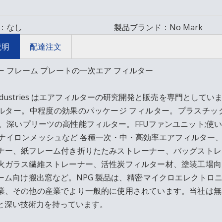
：
なし
製品ブランド：
No Mark
説明
配達注文
ー フレーム プレートの一次エア フィルター
 Industries はエアフィルターの研究開発と販売を専門と
ルター。中程度の効果のパッケージ フィルター。プラスチック
TER。深いプリーツの高性能フィルター。FFUファンユニット;
;ナイロンメッシュなど 各種一次・中・高効率エアフィルター
ナー、紙フレーム付き折りたたみストレーナー、バッグストレ
火ガラス繊維ストレーナー、活性炭フィルター材、塗装工場向
ーム向け搬出窓など。NPG 製品は、精密マイクロエレクトロ
業、その他の産業でより一般的に使用されています。当社は無
と深い技術力を持っています。