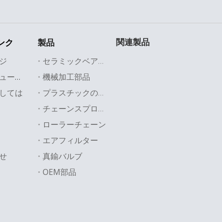
関連製品
ンク
製品
ジ
セラミックベアリング
機械加工部品
業界のソリューション
ームプレートプライマリエアフィルター
HEPA / ULPAパネルエ
しては
プラスチックの部品
ステルエアフィルターカートリッジ
Compressed Air Filter
Air 
チェーンスプロケット
ローラーチェーン
ンプレッサーフィルター
Carbon Air Filter
Air Filter Paper
エアフィルター
せ
真鍮バルブ
OEM部品