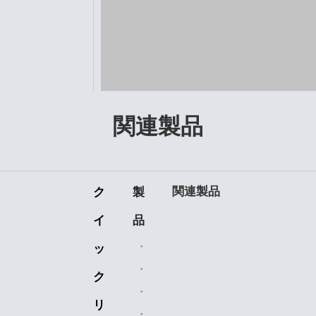
関連製品
関連製品
ク
製
イ
品
セラミックベアリング
前:
ッ
機械加工部品
ク
次:
プラスチックの部品
リ
チェーンスプロケット