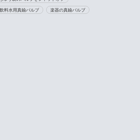
飲料水用真鍮バルブ
楽器の真鍮バルブ