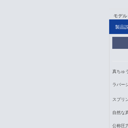
モデル
製品
真ちゅ
ラバー
スプリ
自然な
公称圧力:2