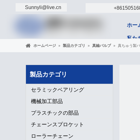
Sunnyli@live.cn
+86150516
ホー
私た
ホームページ
»
製品カテゴリ
»
真鍮バルブ
»
真ちゅう製
コン
製品カテゴリ
セラミックベアリング
機械加工部品
プラスチックの部品
チェーンスプロケット
ローラーチェーン