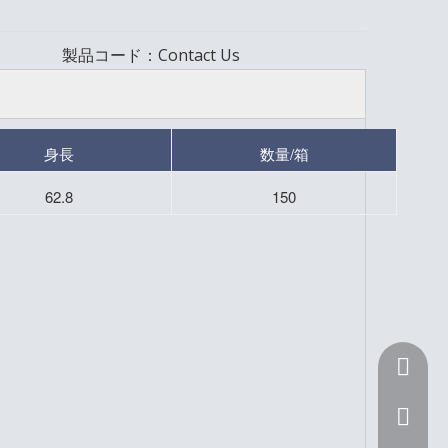
製品コード：
Contact Us
身長
数量/箱
62.8
150
+ 86 15
Sunnyli@