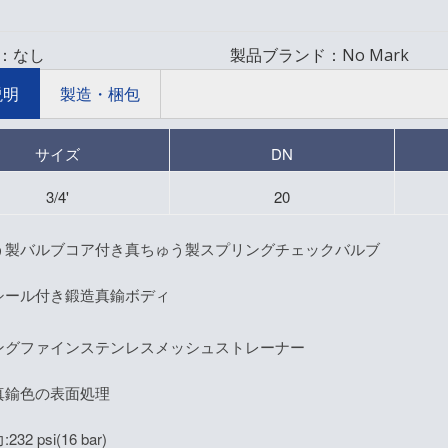
：
なし
製品ブランド：
No Mark
説明
製造・梱包
サイズ
DN
3/4'
20
う製バルブコア付き真ちゅう製スプリングチェックバルブ
シール付き鍛造真鍮ボディ
ングファインステンレスメッシュストレーナー
真鍮色の表面処理
32 psi(16 bar)