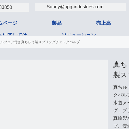
Sunny@npg-industries.com
83850
ムページ
製品
売上高
ちに関しては
ソリューション
バルブコア付き真ちゅう製スプリングチェックバルブ
タクト
真ち
製ス
真ちゅ
クバル
水道メ
グ、ブ
真鍮製
ブ、安