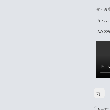
働く温度:
適正: 
ISO 
前:
ガーデ