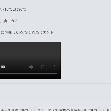
 -10℃≤t≤90℃
水、油、ガス
228 に準拠しためねじ/めねじエンド
ンホース真鍮バルブ
フルボアメス/女性の真鍮ボールバルブ
真