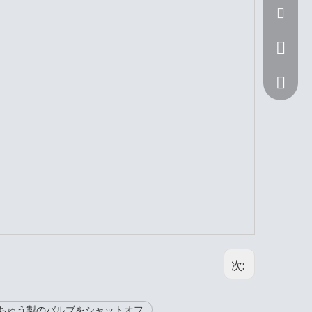
Sunny@n
+ 86 15
+ 86 15
次:
ちゅう製のバルブをシャットオフ