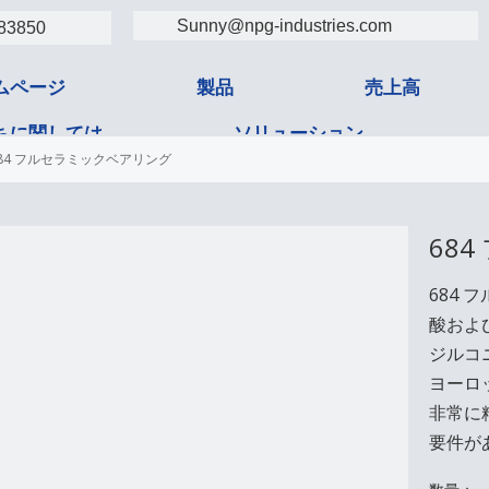
Sunny@npg-industries.com
83850
ムページ
製品
売上高
ちに関しては
ソリューション
84 フルセラミックベアリング
タクト
68
684
酸およ
ジルコ
ヨーロ
非常に
要件が