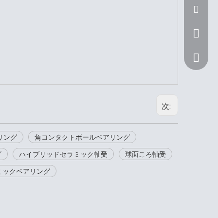
Sunny@n
+ 86 15
次:
リング
角コンタクトボールベアリング
グ
ハイブリッドセラミック軸受
球面ころ軸受
+ 86 15
ミックベアリング