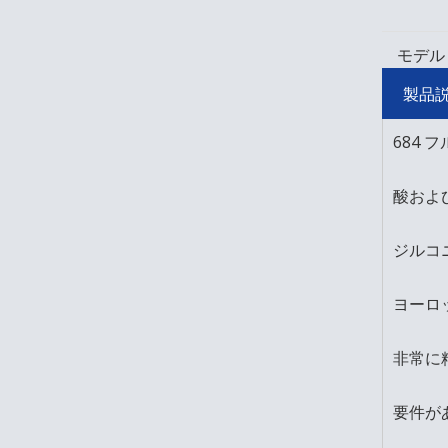
モデル
製品
684
酸およ
ジルコ
ヨーロ
非常に
要件が