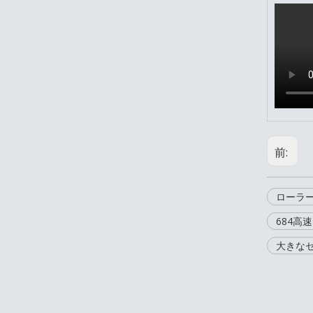
前:
ローラ
684高
大きな