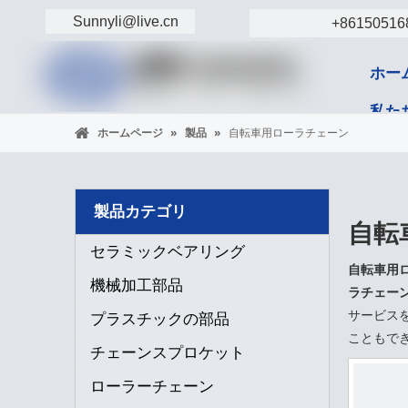
Sunnyli@live.cn
+86150516
ホー
私た
ホームページ
»
製品
»
自転車用ローラチェーン
コン
製品カテゴリ
自転
セラミックベアリング
自転車用
機械加工部品
ラチェー
サービス
プラスチックの部品
こともで
チェーンスプロケット
ローラーチェーン