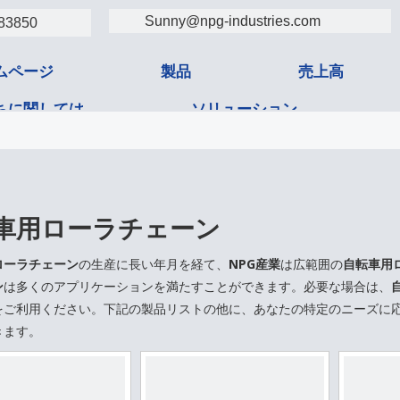
Sunny@npg-industries.com
83850
ムページ
製品
売上高
ちに関しては
ソリューション
タクト
車用ローラチェーン
ローラチェーン
の生産に長い年月を経て、
NPG産業
は広範囲の
自転車用
ン
は多くのアプリケーションを満たすことができます。必要な場合は、
をご利用ください。下記の製品リストの他に、あなたの特定のニーズに
きます。