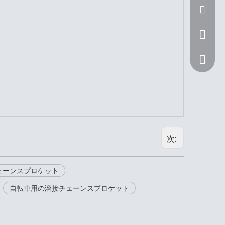
Sunny@n
+ 86 15
次:
ェーンスプロケット
+ 86 15
自転車用の溶接チェーンスプロケット