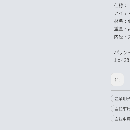
仕様：
アイテム
材料：
重量：約
内径：約
パッケ
1 x 4
前:
産業用
自転車
自転車