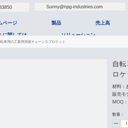
Sunny@npg-industries.com
83850
ムページ
製品
売上高
ちに関しては
ソリューション
自転車用の工業用溶接チェーンスプロケット
タクト
自転
ロケ
材料：
販売モ
MOQ：1
数量：