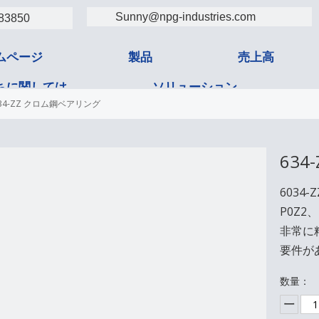
Sunny@npg-industries.com
83850
ムページ
製品
売上高
ちに関しては
ソリューション
34-ZZ クロム鋼ベアリング
タクト
63
6034
P0Z
非常に
要件が
数量：