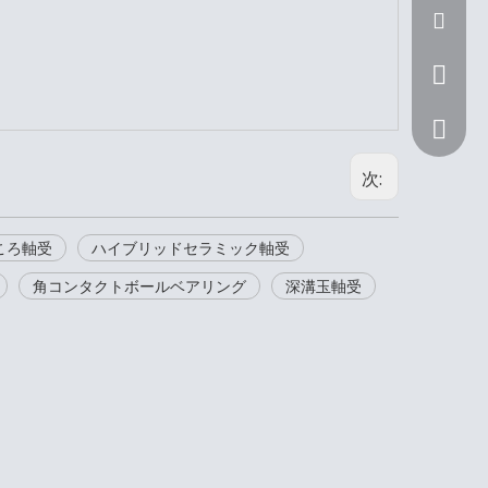
Sunny@n
+ 86 15
次:
ころ軸受
ハイブリッドセラミック軸受
角コンタクトボールベアリング
深溝玉軸受
+ 86 15