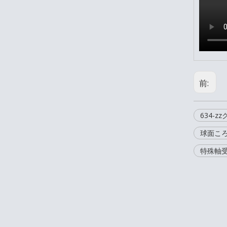
前:
634-
球面こ
特殊軸