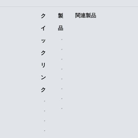
関連製品
ク
製
イ
品
セラミックベアリング
ッ
機械加工部品
ク
プラスチックの部品
リ
チェーンスプロケット
ン
ローラーチェーン
エアフィルター
ク
真鍮バルブ
ホームページ
OEM部品
業界のソリューション
私たちに関しては
販売市場