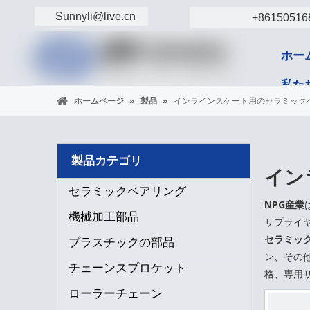
Sunnyli@live.cn
+86150516
ホー
私た
ホームページ
»
製品
»
インラインスケート用のセラミック
コン
製品カテゴリ
イン
セラミックベアリング
NPG産業
機械加工部品
サプライ
セラミッ
プラスチックの部品
ン、その
チェーンスプロケット
格、専用
ローラーチェーン