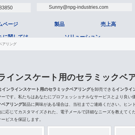
Sunny@npg-industries.com
83850
ムページ
製品
売上高
ちに関しては
ソリューション
ベアリング
タクト
ラインスケート用のセラミックベ
は
インラインスケート用のセラミックベアリング
を卸売できる
インライ
ヤーです。私たちはあなたにプロフェッショナルなサービスとより良い
クベアリング
製品に興味がある場合は、当社までご連絡ください。ヒント
他に応じてカスタマイズされた、電子メールで詳細なニーズを教えてく
サービスを保証します。