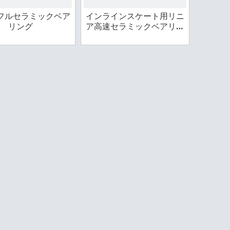
4 フルセラミックベア
インラインスケート用リニ
リング
ア高速セラミックベアリン
グ