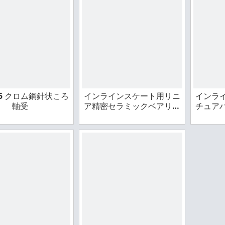
15 クロム鋼針状ころ
インラインスケート用リニ
インラ
軸受
ア精密セラミックベアリン
チュア
グ
ッ